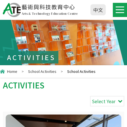
藝術與科技教育中心
中文
Arts & Technology Education Centre
ACTIVITIES
Home
>
School Activities
>
School Activities
ACTIVITIES
Select Year