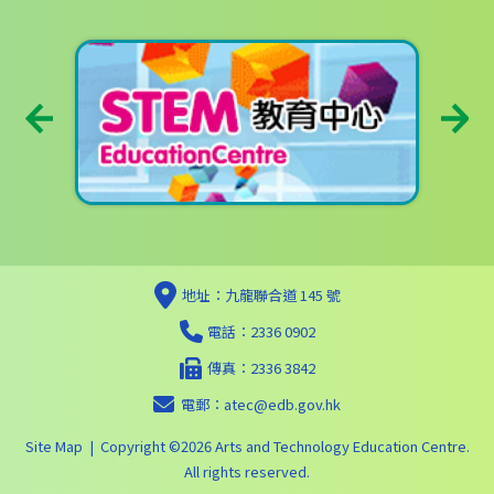
地址：九龍聯合道 145 號
電話：2336 0902
傳真：2336 3842
電郵：
atec@edb.gov.hk
Site Map
| Copyright ©
2026 Arts and Technology Education Centre.
All rights reserved.