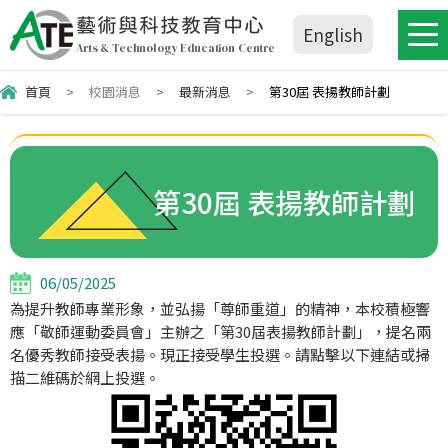
藝術與科技教育中心
English
Arts & Technology Education Centre
首頁
>
校園消息
>
最新消息
>
第30屆 表揚教師計劃
第30屆 表揚教師計劃
06/05/2025
為提升教師專業形象，並弘揚「尊師重道」的精神，本校積極響
應「敬師運動委員會」主辦之「第30屆表揚教師計劃」，提名兩
名優秀教師接受表揚。現正接受學生投選。請點擊以下連結或掃
描二維碼於網上投選。