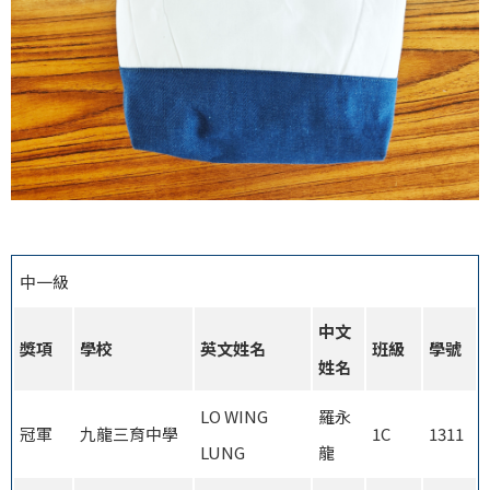
中一級
中文
獎項
學校
英文姓名
班級
學號
姓名
LO WING
羅永
冠軍
九龍三育中學
1C
1311
LUNG
龍