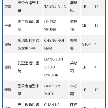
聖公會諸聖中
唐錦
亞軍
TANG JINLIN
1B
19
學
琳
天主教新民書
LO TSZ
羅梓
季軍
1B
19
院
YEUNG
揚
聖瑪加利男女
CHENG HOI
鄭塏
優異
S1G4
4
英文中小學
NAM
藍
LIANG JUN
孔聖堂禮仁書
梁峻
優異
SHUO
1B
4
院
碩
LYNDON
聖公會諸聖中
LAM SUM
林芯
優異
1B
10
學
YUET
閱
天主教新民書
CHAN KAI
陳佳