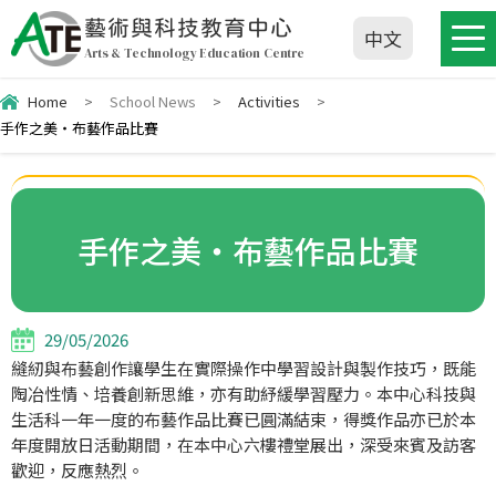
藝術與科技教育中心
中文
Arts & Technology Education Centre
Home
>
School News
>
Activities
>
手作之美‧布藝作品比賽
手作之美‧布藝作品比賽
29/05/2026
縫紉與布藝創作讓學生在實際操作中學習設計與製作技巧，既能
陶冶性情、培養創新思維，亦有助紓緩學習壓力。本中心科技與
生活科一年一度的布藝作品比賽已圓滿結束，得獎作品亦已於本
年度開放日活動期間，在本中心六樓禮堂展出，深受來賓及訪客
歡迎，反應熱烈。