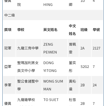
優異
1D
4
院
HING
卿
中二級
中文
獎項
學校
英文姓名
班級
學號
姓名
ZENG
曾珮
冠軍
九龍三育中學
2A
2127
PEIWEN
雯
聖瑪加利男女
DONG
董奕
亞軍
S2G2
7
英文中小學
YITONG
彤
聖公會諸聖中
WONG SUM
黃杺
季軍
2B
24
學
MAN
曼
九龍塘學校
TO SUET
杜雪
優異
2B
7