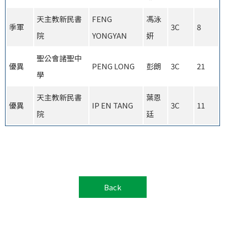
天主教新民書
FENG
馮泳
季軍
3C
8
院
YONGYAN
妍
聖公會諸聖中
優異
PENG LONG
彭朗
3C
21
學
天主教新民書
葉恩
優異
IP EN TANG
3C
11
院
廷
Back