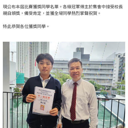
現公布本屆比賽獲獎同學名單。各級冠軍得主於集會中接受校長
親自頒獎，備受肯定，並獲全場同學熱烈掌聲祝賀。
特此恭賀各位獲獎同學。