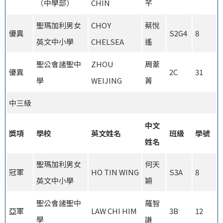
（中學部）
CHIN
芊
聖瑪加利男女
CHOY
蔡悅
優異
S2G4
8
英文中小學
CHELSEA
遙
聖公會諸聖中
ZHOU
周葦
優異
2C
31
學
WEIJING
菁
中三級
中文
獎項
學校
英文姓名
班級
學號
姓名
聖瑪加利男女
何天
冠軍
HO TIN WING
S3A
8
英文中小學
穎
聖公會諸聖中
羅智
亞軍
LAW CHI HIM
3B
12
學
謙