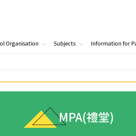
ol Organisation
Subjects
Information for P
MPA(禮堂)