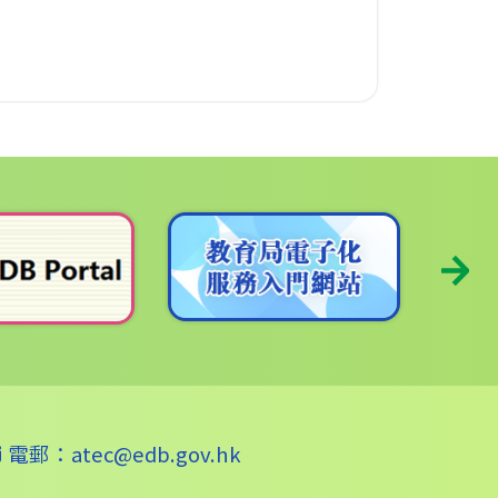
電郵：
atec@edb.gov.hk