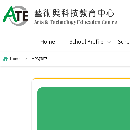
藝術與科技教育中心
Arts & Technology Education Centre
Home
School Profile
Scho
Home
>
MPA(禮堂)