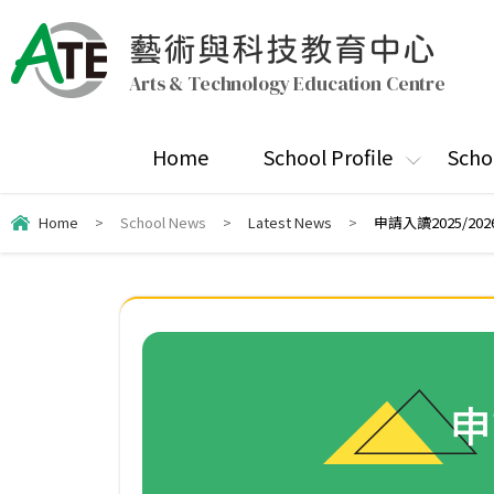
藝術與科技教育中心
Arts & Technology Education Centre
Home
School Profile
Scho
Home
>
School News
>
Latest News
>
申請入讀2025/2
申