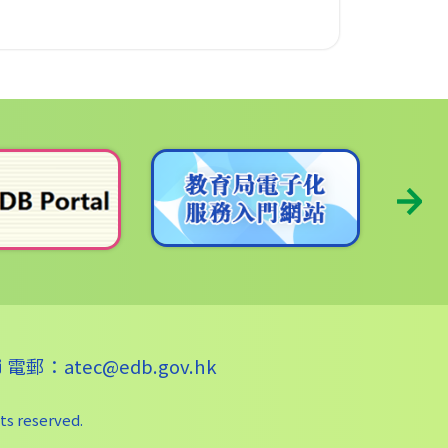
電郵：
atec@edb.gov.hk
ts reserved.