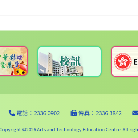
電話：2336 0902
傳真：2336 3842
Copyright ©
2026 Arts and Technology Education Centre. All righ