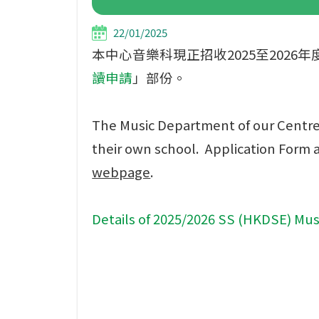
22/01/2025
本中心音樂科現正招收2025至202
讀申請
」部份。
The Music Department of our Centre i
their own school. Application Form a
webpage
.
Details of 2025/2026 SS (HKDSE) Mus