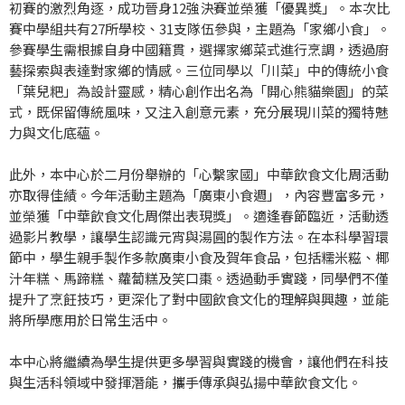
初賽的激烈角逐，成功晉身12強決賽並榮獲「優異獎」。本次比
賽中學組共有27所學校、31支隊伍參與，主題為「家鄉小食」。
參賽學生需根據自身中國籍貫，選擇家鄉菜式進行烹調，透過廚
藝探索與表達對家鄉的情感。三位同學以「川菜」中的傳統小食
「葉兒粑」為設計靈感，精心創作出名為「開心熊貓樂園」的菜
式，既保留傳統風味，又注入創意元素，充分展現川菜的獨特魅
力與文化底蘊。
此外，本中心於二月份舉辦的「心繫家國」中華飲食文化周活動
亦取得佳績。今年活動主題為「廣東小食週」，內容豐富多元，
並榮獲「中華飲食文化周傑出表現獎」。適逢春節臨近，活動透
過影片教學，讓學生認識元宵與湯圓的製作方法。在本科學習環
節中，學生親手製作多款廣東小食及賀年食品，包括糯米糍、椰
汁年糕、馬蹄糕、蘿蔔糕及笑口棗。透過動手實踐，同學們不僅
提升了烹飪技巧，更深化了對中國飲食文化的理解與興趣，並能
將所學應用於日常生活中。
本中心將繼續為學生提供更多學習與實踐的機會，讓他們在科技
與生活科領域中發揮潛能，攜手傳承與弘揚中華飲食文化。