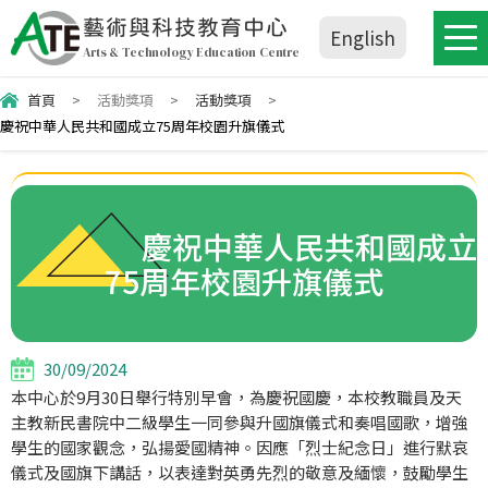
藝術與科技教育中心
English
Arts & Technology Education Centre
首頁
>
活動獎項
>
活動獎項
>
慶祝中華人民共和國成立75周年校園升旗儀式
慶祝中華人民共和國成立
75周年校園升旗儀式
30/09/2024
本中心於9月30日舉行特別早會，為慶祝國慶，本校教職員及天
主教新民書院中二級學生一同參與升國旗儀式和奏唱國歌，增強
學生的國家觀念，弘揚愛國精神。因應「烈士紀念日」進行默哀
儀式及國旗下講話，以表達對英勇先烈的敬意及緬懷，鼓勵學生