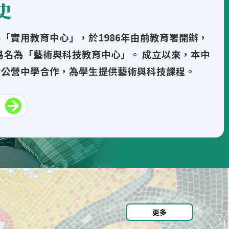
史
2026/27中四級音樂班申請已截止報
名
「實用教育中心」，於1986年由前教育署開辦，
年易名為「藝術與科技教育中心」。 成立以來，本中
本中心2026至2027年度中四級音樂班申請
份公營中學合作，為學生提供藝術與科技課程。
已截止報名。...
25/02/2026
2026《中華人民共和國憲法》、《香
港基本法》及《香港國家安全法》親
子網上問答比賽
活動目的：
為提升同學及家長對《中華人
民共和國憲法》、《香港基本法》及《...
更多
30/01/2026