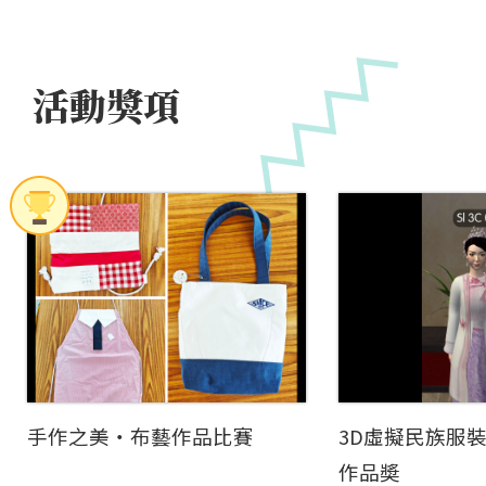
活動獎項
手作之美‧布藝作品比賽
3D虛擬民族服
作品奬