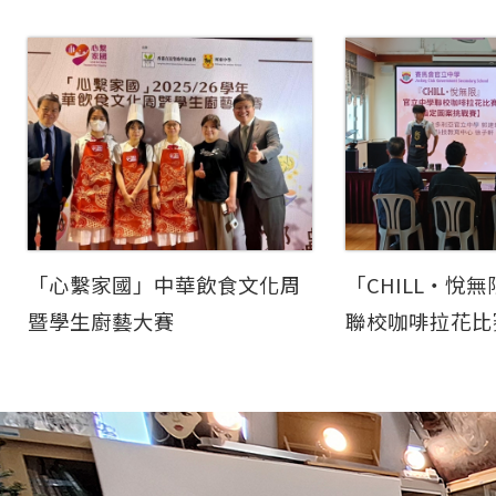
「心繫家國」中華飲食文化周
「CHILL‧悅
暨學生廚藝大賽
聯校咖啡拉花比