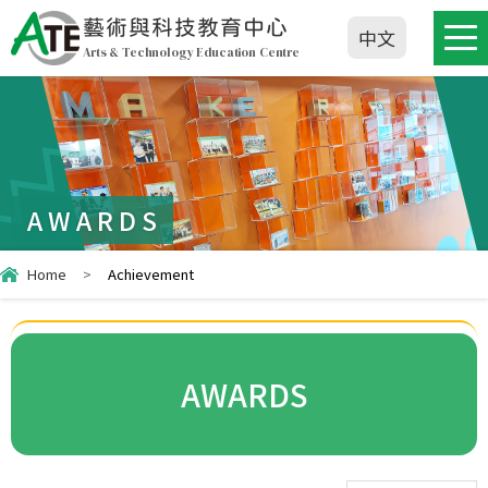
藝術與科技教育中心
中文
Arts & Technology Education Centre
AWARDS
Home
>
Achievement
AWARDS