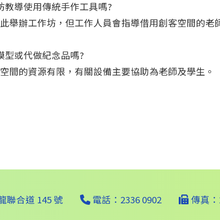
作坊教導使用傳統手作工具嗎?
此舉辦工作坊，但工作人員會指導借用創客空間的老
印模型或代做紀念品嗎?
空間的資源有限，有關設備主要協助為老師及學生。
聯合道 145 號
電話：2336 0902
傳真：23