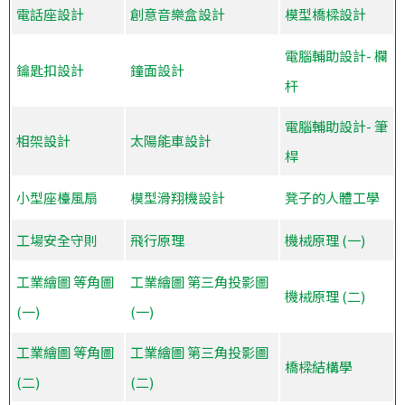
電話座設計
創意音樂盒設計
模型橋樑設計
電腦輔助設計- 欄
鑰匙扣設計
鐘面設計
杆
電腦輔助設計- 筆
相架設計
太陽能車設計
桿
小型座檯風扇
模型滑翔機設計
凳子的人體工學
工場安全守則
飛行原理
機械原理 (一)
工業繪圖 等角圖
工業繪圖 第三角投影圖
機械原理 (二)
(一)
(一)
工業繪圖 等角圖
工業繪圖 第三角投影圖
橋樑結構學
(二)
(二)