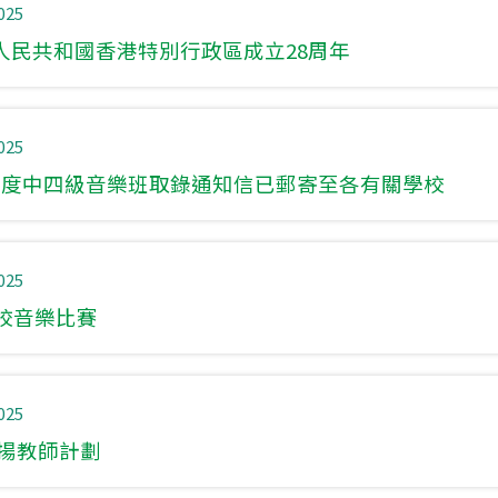
025
人民共和國香港特別行政區成立28周年
025
26年度中四級音樂班取錄通知信已郵寄至各有關學校
025
聯校音樂比賽
025
表揚教師計劃