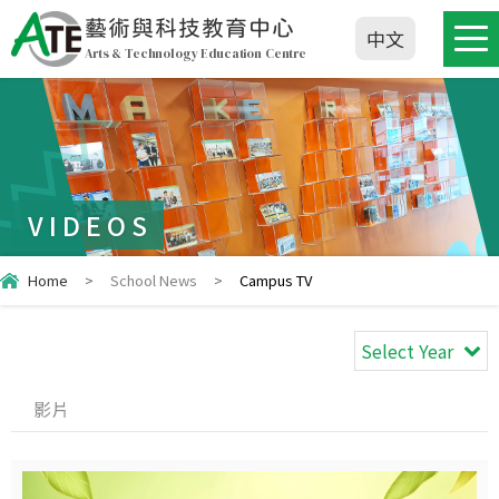
藝術與科技教育中心
中文
Arts & Technology Education Centre
VIDEOS
Home
>
School News
>
Campus TV
Select Year
影片