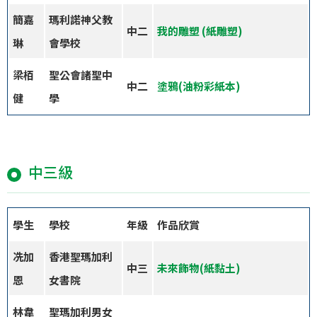
簡嘉
瑪利諾神父教
中二
我的雕塑
(紙雕塑)
琳
會學校
梁栢
聖公會諸聖中
中二
塗鴉(油粉彩紙本)
健
學
中三級
學生
學校
年級
作品欣賞
冼加
香港聖瑪加利
中三
未來飾物(紙黏土)
恩
女書院
林韋
聖瑪加利男女