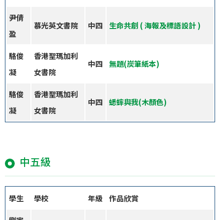
尹倩
慕光英文書院
中四
生命共創 ( 海報及標語設計 )
盈
駱俊
香港聖瑪加利
中四
無題(
炭筆紙本)
凝
女書院
駱俊
香港聖瑪加利
中四
蟋蟀與我(木顏色)
凝
女書院
中五級
學生
學校
年級
作品欣賞