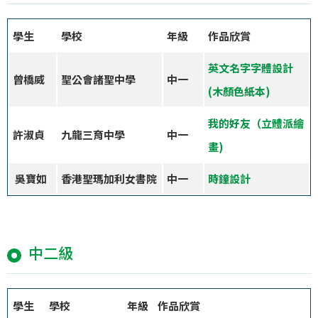
學生
學校
年級
作品欣賞
英文名字字體設計
曾橋威
聖公會諸聖中學
中一
(木顏色紙本)
我的好友（立體派繪
許淑貞
九龍三育中學
中一
畫
)
吳寶如
香港聖瑪加利女書院
中一
時鐘設計
中二級
學生
學校
年級
作品欣賞