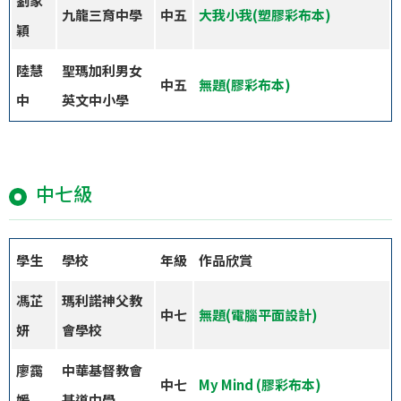
劉家
九龍三育中學
中五
大我小我(塑膠彩布本)
穎
陸慧
聖瑪加利男女
中五
無題
(膠彩布本)
中
英文中小學
中七級
學生
學校
年級
作品欣賞
馮芷
瑪利諾神父教
中七
無題(
電腦平面設計)
妍
會學校
廖靄
中華基督教會
中七
My Mind (膠彩布本)
媛
基道中學