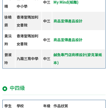
中三
My Mind(紙雕)
晴
中小學
徐曉
香港聖瑪加利
中三
商品宣傳產品設計
霖
女書院
黃沅
香港聖瑪加利
中三
商品宣傳產品設計
羚
女書院
曾淑
鹹魚專門店商標設計(麥克筆紙
九龍三育中學
中三
玲
本)
中四級
學生
學校
年級
作品欣賞