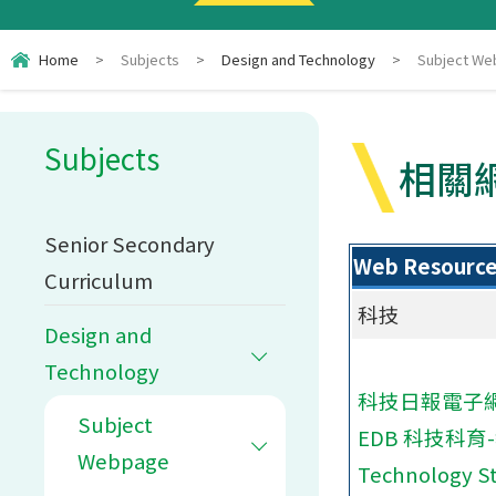
Home
>
Subjects
>
Design and Technology
>
Subject W
Subjects
相關
Senior Secondary
Web Resour
Curriculum
科技
Design and
Technology
科技日報電子
Subject
EDB 科技科育
Webpage
Technology S