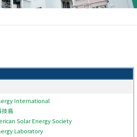
nergy International
科技島
rican Solar Energy Society
nergy Laboratory