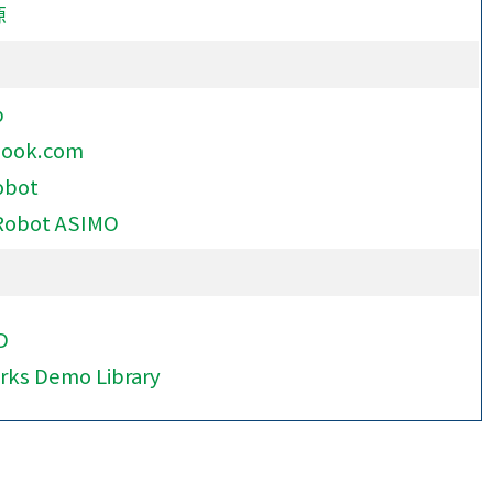
源
b
Book.com
obot
Robot ASIMO
D
rks Demo Library