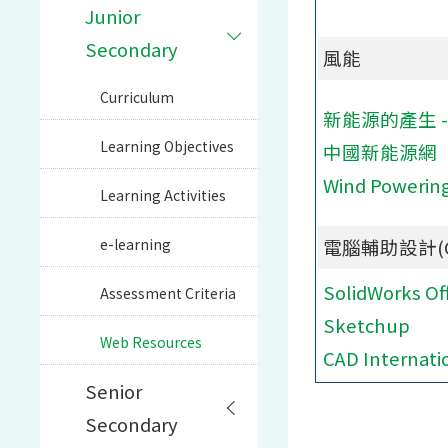
Junior
Secondary
風能
Curriculum
新能源的產生 -
Learning Objectives
中國新能源網
Wind Powering
Learning Activities
e-learning
電腦輔助設計(
SolidWorks Off
Assessment Criteria
Sketchup
Web Resources
CAD Internatio
Senior
Secondary