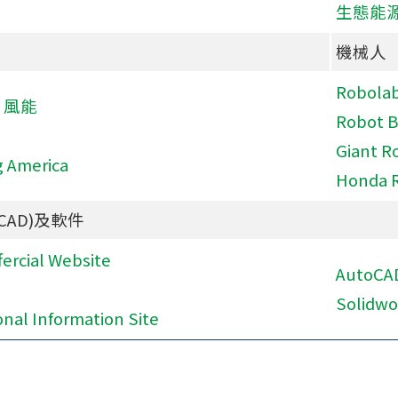
生態能
機械人
Robola
 風能
Robot 
Giant R
 America
Honda 
CAD)及軟件
ercial Website
AutoCA
Solidwo
nal Information Site